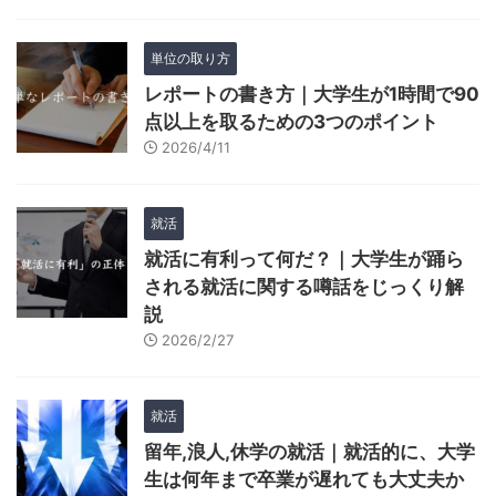
単位の取り方
レポートの書き方｜大学生が1時間で90
点以上を取るための3つのポイント
2026/4/11
就活
就活に有利って何だ？｜大学生が踊ら
される就活に関する噂話をじっくり解
説
2026/2/27
就活
留年,浪人,休学の就活｜就活的に、大学
生は何年まで卒業が遅れても大丈夫か