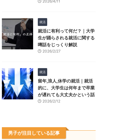
2026/4/11
就活
就活に有利って何だ？｜大学
生が踊らされる就活に関する
噂話をじっくり解説
2026/2/27
就活
留年,浪人,休学の就活｜就活
的に、大学生は何年まで卒業
が遅れても大丈夫かという話
2026/2/12
男子が注目している記事