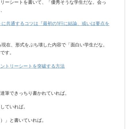
トリーシートを書いて、「優秀そうな学生だな。会っ
し、
トに共通するコツは『最初の1行に結論、或いは要点を
る現在、形式をぶち壊した内容で「面白い学生だな。
解です。
エントリーシートを突破する方法
、達筆できっちり書かれていれば。
りしていれば。
り）」と書いていれば。