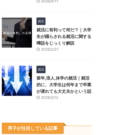
2026/4/11
就活
就活に有利って何だ？｜大学
生が踊らされる就活に関する
噂話をじっくり解説
2026/2/27
就活
留年,浪人,休学の就活｜就活
的に、大学生は何年まで卒業
が遅れても大丈夫かという話
2026/2/12
男子が注目している記事