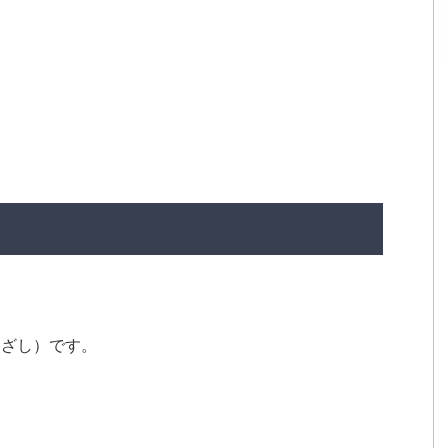
。
んざし）です。