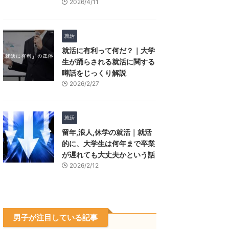
2026/4/11
就活
就活に有利って何だ？｜大学
生が踊らされる就活に関する
噂話をじっくり解説
2026/2/27
就活
留年,浪人,休学の就活｜就活
的に、大学生は何年まで卒業
が遅れても大丈夫かという話
2026/2/12
男子が注目している記事