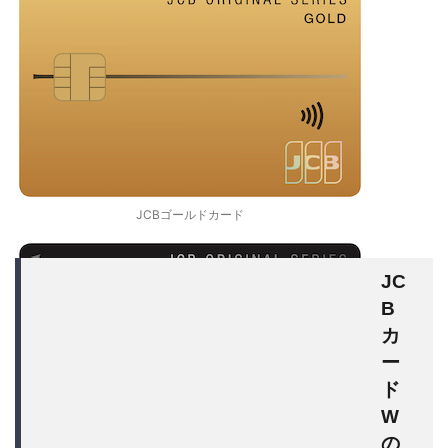
JCBゴールドカード
JC
B
カ
ー
ド
W
の