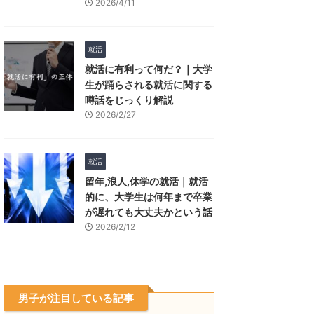
2026/4/11
就活
就活に有利って何だ？｜大学
生が踊らされる就活に関する
噂話をじっくり解説
2026/2/27
就活
留年,浪人,休学の就活｜就活
的に、大学生は何年まで卒業
が遅れても大丈夫かという話
2026/2/12
男子が注目している記事