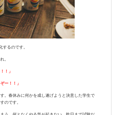
化するのです。
これ。
ー！！」
るぞー！！」
ます。春休みに何かを成し遂げようと決意した学生で
かすのです。
しまう。何となくやる気が起きない。昨日まで試験だ