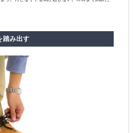
。
。
を踏み出す