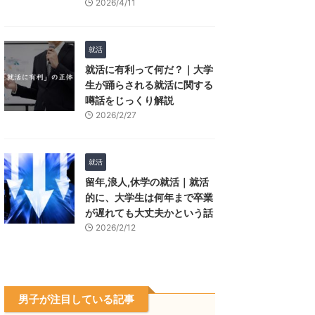
2026/4/11
就活
就活に有利って何だ？｜大学
生が踊らされる就活に関する
噂話をじっくり解説
2026/2/27
就活
留年,浪人,休学の就活｜就活
的に、大学生は何年まで卒業
が遅れても大丈夫かという話
2026/2/12
男子が注目している記事